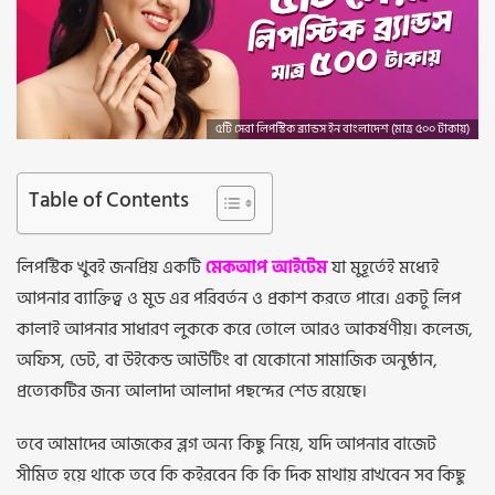
৫টি সেরা লিপস্টিক ব্র্যান্ডস ইন বাংলাদেশ (মাত্র ৫০০ টাকায়)
Table of Contents
লিপস্টিক খুবই জনপ্রিয় একটি
মেকআপ আইটেম
যা মুহূর্তেই মধ্যেই
আপনার ব্যাক্তিত্ব ও মুড এর পরিবর্তন ও প্রকাশ কর‍তে পারে। একটু লিপ
কালাই আপনার সাধারণ লুককে করে তোলে আরও আকর্ষণীয়। কলেজ,
অফিস, ডেট, বা উইকেন্ড আউটিং বা যেকোনো সামাজিক অনুষ্ঠান,
প্রত্যেকটির জন্য আলাদা আলাদা পছন্দের শেড রয়েছে।
তবে আমাদের আজকের ব্লগ অন্য কিছু নিয়ে, যদি আপনার বাজেট
সীমিত হয়ে থাকে তবে কি কইরবেন কি কি দিক মাথায় রাখবেন সব কিছু