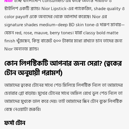
Nior
হচ্ছে বাংলাদেশি consumers-এর কাছে অত্যন্ত পরিচিত ও
স্টাইলিশ একটি ব্র্যান্ড। Nior Lipstick-এর প্যাকেজিং, shade quality ও
color payoff একে অন্যদের থেকে আলাদা করেছে। Nior এর
signature shades medium–deep BD skin tone-এ দারুণ মানায়—
যেমন red, rose, mauve, berry tones। যারা classy bold matte
finish খুঁজছেন, কিন্তু বাজেট ৫০০ টাকার মধ্যে রাখতে চান তাদের জন্য
Nior অন্যতম ব্র্যান্ড।
কোন লিপস্টিকটি আপনার জন্য সেরা? (ত্বকের
টোন অনুযায়ী পরামর্শ)
আমাদের ত্বকের টোনের সাথে শেড মিলিয়ে লিপস্টিক নিলে তা আমাদের
চেহারার গ্লো বাড়ায়। মুখের টোনের সাথে অমিল রেখে ভুল শেড নিলে তা
আমাদের মুখকে ডাল করে দেয়। তাই আমাদের স্কিন টোন বুঝে লিপস্টিক
বেছে নেওয়াটা জরুরি।
ফর্সা টোন