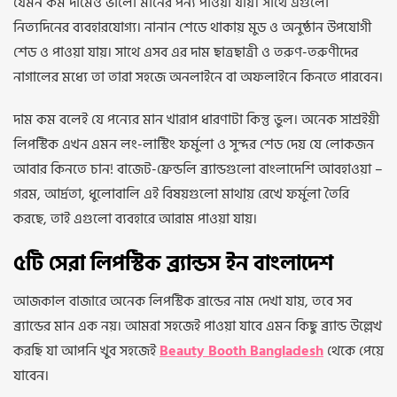
যেমন কম দামেও ভালো মানের পন্য পাওয়া যায়। সাথে এগুলো
নিত্যদিনের ব্যবহারযোগ্য। নানান শেডে থাকায় মুড ও অনুষ্ঠান উপযোগী
শেড ও পাওয়া যায়। সাথে এসব এর দাম ছাত্রছাত্রী ও তরুণ-তরুণীদের
নাগালের মধ্যে তা তারা সহজে অনলাইনে বা অফলাইনে কিনতে পারবেন।
দাম কম বলেই যে পন্যের মান খারাপ ধারণাটা কিন্তু ভুল। অনেক সাশ্রইয়ী
লিপস্টিক এখন এমন লং-লাস্টিং ফর্মুলা ও সুন্দর শেড দেয় যে লোকজন
আবার কিনতে চান!
বাজেট-ফ্রেন্ডলি ব্র্যান্ডগুলো বাংলাদেশি আবহাওয়া –
গরম, আর্দ্রতা, ধুলোবালি এই বিষয়গুলো মাথায় রেখে ফর্মুলা তৈরি
করছে, তাই এগুলো ব্যবহারে আরাম পাওয়া যায়।
৫টি সেরা লিপস্টিক ব্র্যান্ডস ইন বাংলাদেশ
আজকাল বাজারে অনেক লিপস্টিক ব্রান্ডের নাম দেখা যায়, তবে সব
ব্র্যান্ডের মান এক নয়। আমরা সহজেই পাওয়া যাবে এমন কিছু ব্র্যান্ড উল্লেখ
করছি যা আপনি খুব সহজেই
Beauty Booth Bangladesh
থেকে পেয়ে
যাবেন।