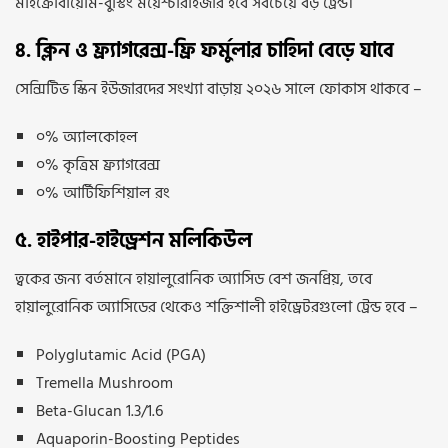
মাইক্রোবায়োম-বুস্টিং ময়েশ্চারাইজার হবে সবচেয়ে বড় ট্রেন্ড।
৪. ক্লিন ও ফ্র্যাগরেন্স-ফ্রি ফর্মুলার চাহিদা বেড়ে যাবে
সেন্সিটিভ স্কিন ইউজারদের সংখ্যা বাড়ায় ২০২৬ সালে ফোকাস থাকবে –
০% অ্যালকোহল
০% কৃত্রিম ফ্র্যাগরেন্স
০% আর্টিফিশিয়াল রং
৫. হাইপার-হাইড্রেশন মলিকিউল
ত্বকের জন্য বর্তমানে হায়ালুরোনিক অ্যাসিড বেশ জনপ্রিয়, তবে
হায়ালুরোনিক অ্যাসিডের থেকেও শক্তিশালী হাইড্রেটরগুলো ট্রেন্ড হবে –
Polyglutamic Acid (PGA)
Tremella Mushroom
Beta-Glucan 1.3/1.6
Aquaporin-Boosting Peptides