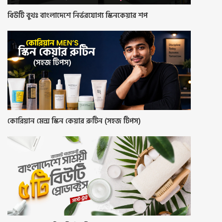
বিউটি বুথঃ বাংলাদেশে নির্ভরযোগ্য স্কিনকেয়ার শপ
কোরিয়ান মেন্স স্কিন কেয়ার রুটিন (সহজ টিপস)