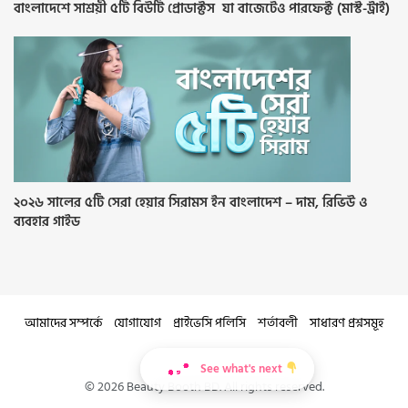
বাংলাদেশে সাশ্রয়ী ৫টি বিউটি প্রোডাক্টস যা বাজেটেও পারফেক্ট (মাস্ট-ট্রাই)
২০২৬ সালের ৫টি সেরা হেয়ার সিরামস ইন বাংলাদেশ – দাম, রিভিউ ও
ব্যবহার গাইড
আমাদের সম্পর্কে
যোগাযোগ
প্রাইভেসি পলিসি
শর্তাবলী
সাধারণ প্রশ্নসমূহ
See what's next
© 2026 Beauty Booth BD. All rights reserved.