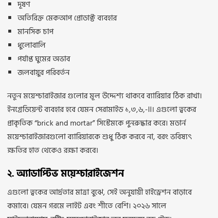
দূষণ
অতিরিক্ত মেকআপ প্রোডাক্ট ব্যবহার
মানসিক চাপ
ধুলোবালি
পর্যাপ্ত ঘুমের অভাব
জলবায়ুর পরিবর্তন
নতুন ময়েশ্চারাইজার গুলোর মূল উদ্দেশ্য থাকবে ব্যারিয়ার ঠিক রাখা।
ইনগ্রেডিয়েন্ট ব্যবহার হবে যেমন সেরামাইড ১,৩,৬,-II। এগুলো ত্বকের
প্রাকৃতিক “brick and mortar” সিস্টেমকে পুনরুদ্ধার করে। মডার্ন
ময়েশ্চারাইজারগুলো ব্যারিয়ারকে শুধু ঠিক করবে না, বরং ভবিষ্যৎ
ক্ষতির হাত থেকেও রক্ষা করবে।
২. অ্যাডাপ্টিভ ময়েশ্চারাইজেশন
এগুলো ত্বকের আর্দ্রতার মাত্রা বুঝে, সেই অনুযায়ী হাইড্রেশন বাড়াবে
কমাবে। যেমন গরমে লাইট এবং শীতে বেশি। ২০২৬ সালে