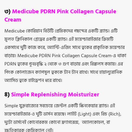
৩)
Medicube PDRN Pink Collagen Capsule
Cream
Medicube কোরিয়ান বিউটি প্রেমিকদের পছন্দের একটি ব্র্যান্ড। এটি
মূলত ক্লিনিকাল গ্রেড্রের একটি ব্র্যান্ড। এই ময়েশ্চারাইজার ক্রিমটি
একসাথে দুটি কাজ করে, অ্যান্টি-এজিং সাথে ত্বকের প্রাকৃতিক ময়েশ্চার
বাড়ায়। Medicube PDRN Pink Collagen Capsule Cream-এ থাকা
PDRN ত্বকের পূনঃবৃদ্ধি ২ থেকে ৩ গুণ বাড়ায় এবং রিঙ্কলস কমায়। এর
পিংক কোলাজেন ক্যাপসুল ত্বককে টান টান রাখে। সাথে হায়ালুরোনিক
অ্যাসিড ত্বকে হাইড্রেশন ধরে রাখে।
৪)
Simple Replenishing Moisturizer
Simple যুক্তরাজ্যের সবচেয়ে জেন্টল একটি স্কিনকেয়ার ব্র্যান্ড। এই
ময়েশ্চারাইজার-ও দুটি ভার্সন রয়েছে। লাইট (Light) এবং রিচ (Rich),
দুটো ভার্সনেই কোনোরকম কোনো ফ্র্যাগরেন্স, অ্যালকোহল, বা
ক্ষতিকারক কেমিক্যাল নেই।