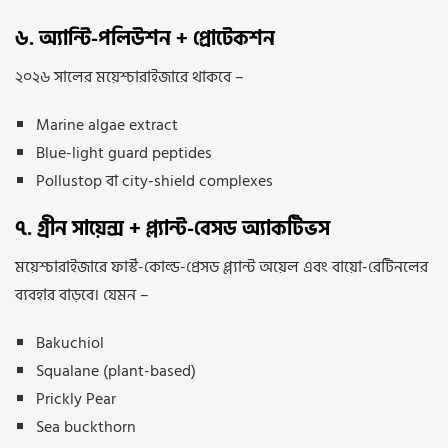
৬. অ্যান্টি-পলিউশন + প্রোটেকশন
২০২৬ সালের ময়েশ্চারাইজারে থাকবে –
Marine algae extract
Blue-light guard peptides
Pollustop বা city-shield complexes
৭. গ্রীন সায়েন্স + প্ল্যান্ট-বেসড অ্যাকটিভস
ময়েশ্চারাইজারে ফার্স্ট-কোল্ড-প্রেসড প্ল্যান্ট অয়েল এবং বায়ো-রেটিনলের
ব্যবহার বাড়বে। যেমন –
Bakuchiol
Squalane (plant-based)
Prickly Pear
Sea buckthorn