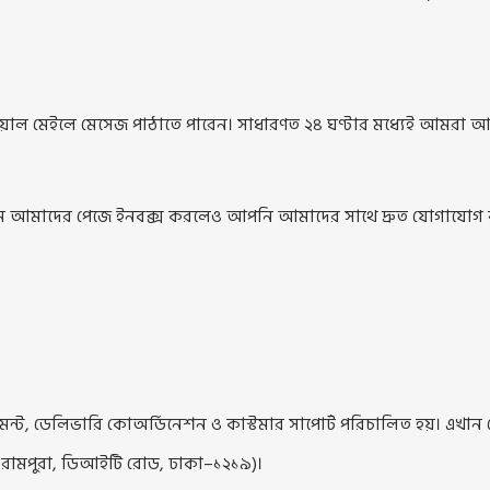
য়াল মেইলে মেসেজ পাঠাতে পারেন। সাধারণত ২৪ ঘণ্টার মধ্যেই আমরা আপ
গ্রামে আমাদের পেজে ইনবক্স করলেও আপনি আমাদের সাথে দ্রুত যোগা
ট, ডেলিভারি কোঅর্ডিনেশন ও কাস্টমার সাপোর্ট পরিচালিত হয়। এখান 
্ব রামপুরা, ডিআইটি রোড, ঢাকা–১২১৯)।