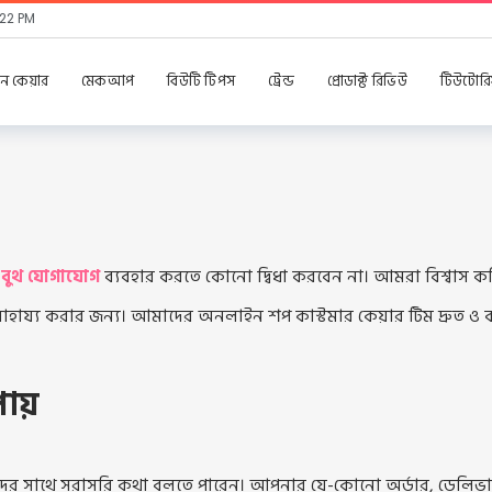
:22 PM
কিন কেয়ার
মেকআপ
বিউটি টিপস
ট্রেন্ড
প্রোডাক্ট রিভিউ
টিউটোরি
 বুথ যোগাযোগ
ব্যবহার করতে কোনো দ্বিধা করবেন না। আমরা বিশ্বাস কর
ায্য করার জন্য। আমাদের অনলাইন শপ কাস্টমার কেয়ার টিম দ্রুত ও বন্ধুত্বপূ
পায়
 সাথে সরাসরি কথা বলতে পারেন। আপনার যে-কোনো অর্ডার, ডেলিভারি, র