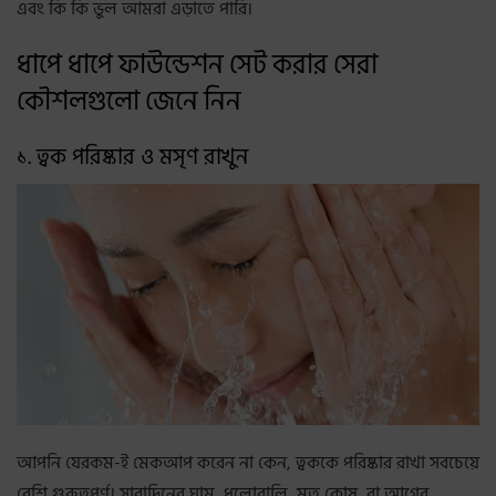
এবং কি কি ভুল আমরা এড়াতে পারি।
ধাপে ধাপে ফাউন্ডেশন সেট করার সেরা
কৌশলগুলো জেনে নিন
১. ত্বক পরিষ্কার ও মসৃণ রাখুন
আপনি যেরকম-ই মেকআপ করেন না কেন, ত্বককে পরিষ্কার রাখা সবচেয়ে
বেশি গুরুত্বপূর্ণ। সারাদিনের ঘাম, ধুলোবালি, মৃত কোষ, বা আগের